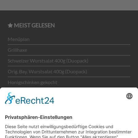
MEIST GELESEN
Menüplan
Grillhaxe
Schweizer Wurstsalat 400g (Duopack)
Orig. Bay. Wurstsalat 400g (Duopack)
Honigschinken gekocht
Unternehmen
LEGAL
Kontakt
Impressum