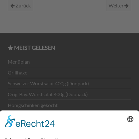
Zurück
Weiter
MEIST GELESEN
Menüplan
Grillhaxe
Schweizer Wurstsalat 400g (Duopack)
Orig. Bay. Wurstsalat 400g (Duopack)
Honigschinken gekocht
Unternehmen
LEGAL