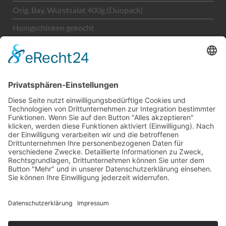
Orig. Bay. Wurstsalat 400g (Duopack)
Honigschinken gekocht
Unternehmen
LEGAL
Kontakt
Impressum
Datenschutz
AGBs
Sitemap
Copyright © 2026 H. Gugel GmbH. Alle Rechte
vorbehalten.