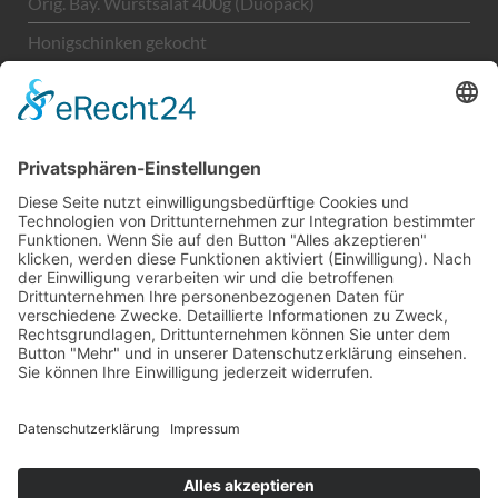
Orig. Bay. Wurstsalat 400g (Duopack)
Honigschinken gekocht
Unternehmen
LEGAL
Kontakt
Impressum
Datenschutz
AGBs
Sitemap
Copyright © 2026 H. Gugel GmbH. Alle Rechte
vorbehalten.