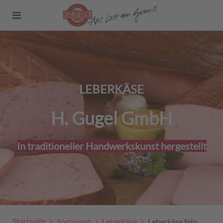
LEBERKÄSE
H. Gugel GmbH
In traditioneller Handwerkskunst hergestellt
Startseite
Sortiment
Leberkäse
Leberkäse fein