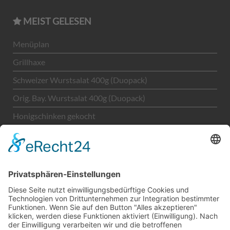
MEIST GELESEN
Menüplan
Grillhaxe
Schweizer Wurstsalat 400g (Duopack)
Orig. Bay. Wurstsalat 400g (Duopack)
Honigschinken gekocht
Unternehmen
LEGAL
Kontakt
Impressum
Datenschutz