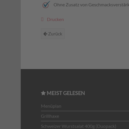
Ohne Zusatz von Geschmacksverstär
Drucken
Zurück
MEIST GELESEN
Menüplan
Grillhaxe
Schweizer Wurstsalat 400g (Duopack)