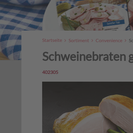
Startseite
Sortiment
Convenience
S
Schweinebraten g
402305