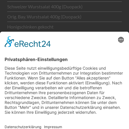
Schweizer Wurstsalat 400g (Duopack)
Orig. Bay. Wurstsalat 400g (Duopack)
Honigschinken gekocht
Unternehmen
LEGAL
Kontakt
Impressum
Datenschutz
AGBs
Sitemap